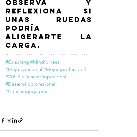
observa y 
reflexiona si 
unas ruedas 
podría 
aligerarte la 
carga. 
#Coaching
#Mindfulness
#Mejorapersonal
#Mejoraprofesional
#VUCA
#Desarrollopersonal
#Desarrolloprofesional
#Coachingequipos