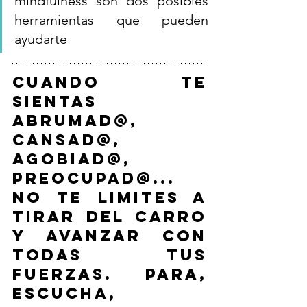
mindfulness son dos posibles 
herramientas que pueden 
ayudarte
Cuando te 
sientas 
abrumad@, 
cansad@, 
agobiad@, 
preocupad@... 
No te limites a 
tirar del carro 
y avanzar con 
todas tus 
fuerzas. Para, 
escucha, 